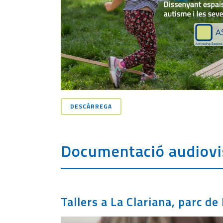
DESCÀRREGA
Documentació audiovi
Tallers a La Clariana, parc de