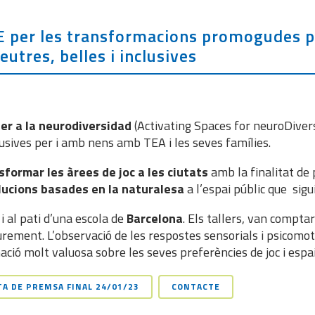
 UE per les transformacions promogudes
utres, belles i inclusives
per a la neurodiversidad
(Activating Spaces for neuroDiver
clusives per i amb nens amb TEA i les seves famílies.
sformar les àrees de joc a les ciutats
amb la finalitat de
solucions basades en la naturalesa
a l’espai públic que sigui
 i al pati d’una escola de
Barcelona
. Els tallers, van compta
urement. L’observació de les respostes sensorials i psicomot
mació molt valuosa sobre les seves preferències de joc i esp
A DE PREMSA FINAL 24/01/23
CONTACTE