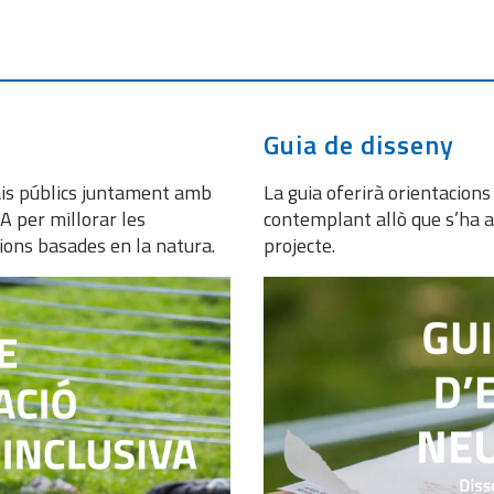
Guia de disseny
ais públics juntament amb
La guia oferirà orientacions
EA per millorar les
contemplant allò que s’ha 
ucions basades en la natura.
projecte.