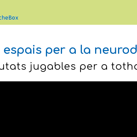
 espais per a la neurod
utats jugables per a tot