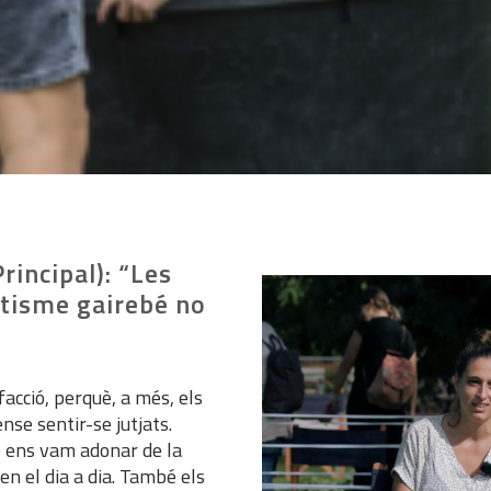
rincipal): “Les
utisme gairebé no
acció, perquè, a més, els
ense sentir-se jutjats.
rò ens vam adonar de la
en el dia a dia. També els